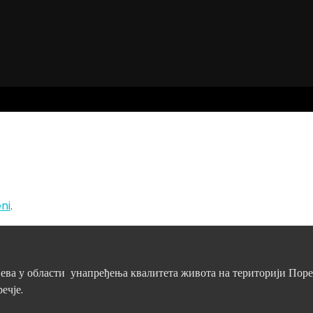
eni
.
а у области унапређења квалитета живота на територији Поречј
ечје.