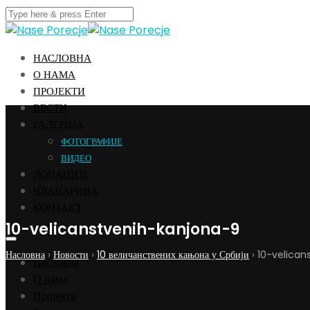
НАСЛОВНА
О НАМА
ПРОЈЕКТИ
ВЕСТИ
ГАЛЕРИЈА
ФОТОГРАФИЈЕ
ВИДЕО
ДОНАЦИЈЕ
ЧЛАНАРИНА
КОНТАКТ
10-velicanstvenih-kanjona-9
Насловна
›
Новости
›
10 величанствених кањона у Србији
›
10-velican
Насловна
О нама
Пројекти