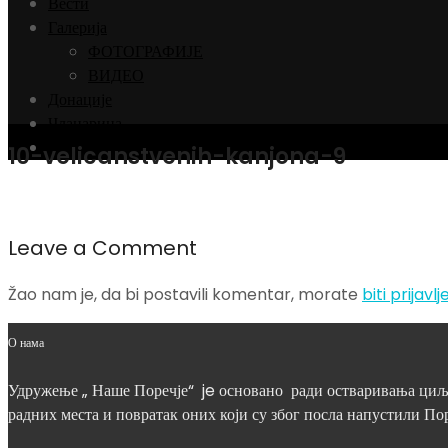
Вести
Галерија
ФОТОГРАФИЈЕ
ВИДЕО
Донације
Чланарина
Контакт
10-velicanstvenih-kanjona-9
Leave a Comment
Žao nam je, da bi postavili komentar, morate
biti prijavlj
О нама
Удружење „ Наше Поречје“ je основано ради остваривања циљев
радних места и повратак оних који су због посла напустили Пор