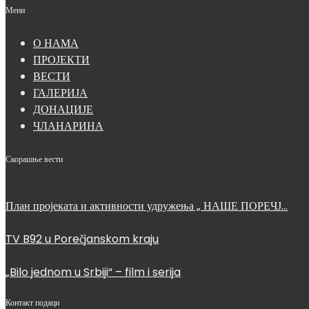
Мени
О НАМА
ПРОЈЕКТИ
ВЕСТИ
ГАЛЕРИЈА
ДОНАЦИЈЕ
ЧЛАНАРИНА
Скорашње вести
План пројеката и активности удружења „ НАШЕ ПОРЕЧЈ…
TV B92 u Porečjanskom kraju
„Bilo jednom u Srbiji“ – film i serija
Контакт подаци