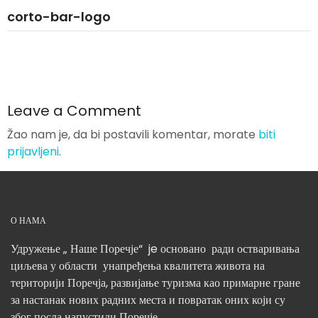
corto-bar-logo
Leave a Comment
Žao nam je, da bi postavili komentar, morate
biti
prijavljeni
.
О НАМА
Удружење „ Наше Поречје“ je основано ради остваривања
циљева у области унапређења квалитета живота на
територији Поречја, развијање туризма као примарне гране
за настанак нових радних места и повратак оних који су
због посла напустили Поречје.