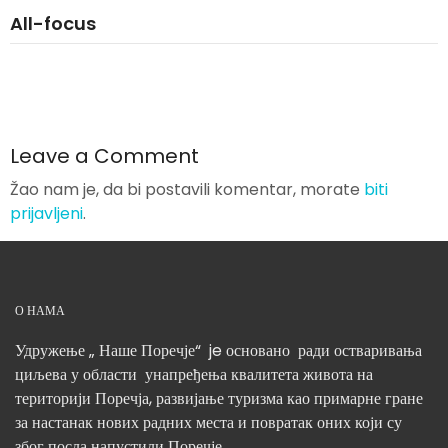
All-focus
Leave a Comment
Žao nam je, da bi postavili komentar, morate
biti
prijavljeni
.
О НАМА
Удружење „ Наше Поречје“ je основано ради остваривања
циљева у области унапређења квалитета живота на
територији Поречја, развијање туризма као примарне гране
за настанак нових радних места и повратак оних који су
због посла напустили Поречје.