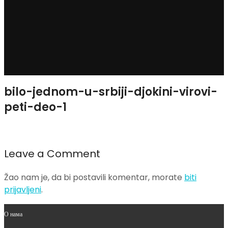
bilo-jednom-u-srbiji-djokini-virovi-
peti-deo-1
Leave a Comment
Žao nam je, da bi postavili komentar, morate
biti
prijavljeni
.
О нама