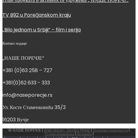
План пројеката и активности удружења „ НАШЕ ПОРЕЧЈ…
TV B92 u Porečjanskom kraju
„Bilo jednom u Srbiji“ – film i serija
Контакт подаци
„НАШЕ ПОРЕЧЈЕ“
+381 (0)63 258 – 727
+381(0)62 633 - 333
info@naseporecje.rs
Ул. Косте Стаменковића 35/3
16203 Вучје
© НАШЕ ПОРЕЧЈЕ |
Web dizajn: Studio PRIME
|
Политика приватности
|
Услови коришћења
|
Колачићи
|