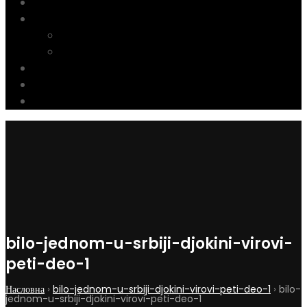
Вести
Галерија
ФОТОГРАФИЈЕ
ВИДЕО
Донације
Чланарина
Контакт
bilo-jednom-u-srbiji-djokini-virovi-
peti-deo-1
Насловна
›
bilo-jednom-u-srbiji-djokini-virovi-peti-deo-1
›
bilo-
jednom-u-srbiji-djokini-virovi-peti-deo-1