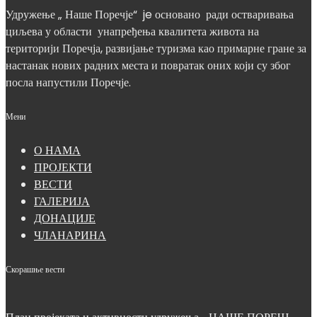
Удружење „ Наше Поречје“ je основано ради остваривања
циљева у области унапређења квалитета живота на
територији Поречја, развијање туризма као примарне гране за
настанак нових радних места и повратак оних који су због
посла напустили Поречје.
Мени
О НАМА
ПРОЈЕКТИ
ВЕСТИ
ГАЛЕРИЈА
ДОНАЦИЈЕ
ЧЛАНАРИНА
Скорашње вести