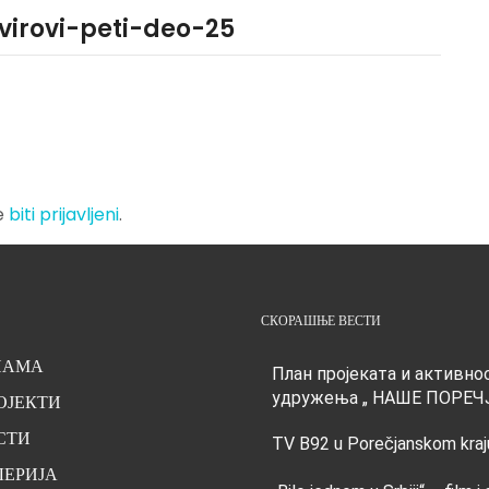
-virovi-peti-deo-25
e
biti prijavljeni
.
СКОРАШЊЕ ВЕСТИ
НАМА
План пројеката и активно
удружења „ НАШЕ ПОРЕЧ
ОЈЕКТИ
СТИ
TV B92 u Porečjanskom kraj
ЛЕРИЈА