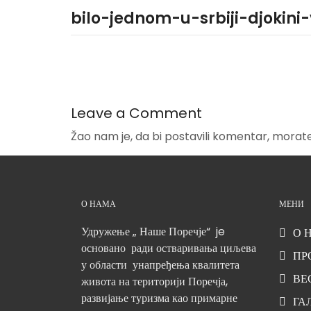
bilo-jednom-u-srbiji-djokini
Leave a Comment
Žao nam je, da bi postavili komentar, morat
О НАМА
МЕНИ
Удружење „ Наше Поречје“ je
О 
основано ради остваривања циљева
ПР
у области унапређења квалитета
ВЕ
живота на територији Поречја,
развијање туризма као примарне
ГА