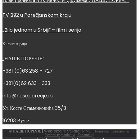
План пројеката и активности удружења „ НАШЕ ПОРЕЧЈ…
TV B92 u Porečjanskom kraju
„Bilo jednom u Srbiji“ – film i serija
Контакт подаци
„НАШЕ ПОРЕЧЈЕ“
+381 (0)63 258 – 727
+381(0)62 633 - 333
info@naseporecje.rs
Ул. Косте Стаменковића 35/3
16203 Вучје
© НАШЕ ПОРЕЧЈЕ |
Web dizajn: Studio PRIME
|
Политика приватности
|
Услови коришћења
|
Колачићи
|