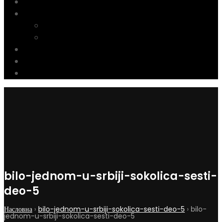
Вести
Галерија
ФОТОГРАФИЈЕ
ВИДЕО
Донације
Чланарина
Контакт
bilo-jednom-u-srbiji-sokolica-sesti-
deo-5
Насловна
›
bilo-jednom-u-srbiji-sokolica-sesti-deo-5
›
bilo-
jednom-u-srbiji-sokolica-sesti-deo-5