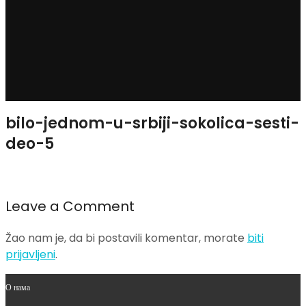
bilo-jednom-u-srbiji-sokolica-sesti-
deo-5
Leave a Comment
Žao nam je, da bi postavili komentar, morate
biti
prijavljeni
.
О нама