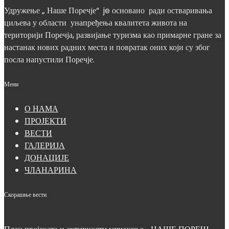
Удружење „ Наше Поречје“ je основано ради остваривања
циљева у области унапређења квалитета живота на
територији Поречја, развијање туризма као примарне гране за
настанак нових радних места и повратак оних који су због
посла напустили Поречје.
Мени
О НАМА
ПРОЈЕКТИ
ВЕСТИ
ГАЛЕРИЈА
ДОНАЦИЈЕ
ЧЛАНАРИНА
Скорашње вести