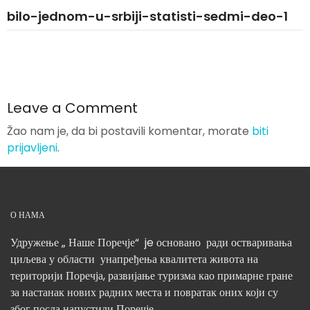
bilo-jednom-u-srbiji-statisti-sedmi-deo-1
Leave a Comment
Žao nam je, da bi postavili komentar, morate
biti
prijavljeni
.
О НАМА
Удружење „ Наше Поречје“ je основано ради остваривања
циљева у области унапређења квалитета живота на
територији Поречја, развијање туризма као примарне гране
за настанак нових радних места и повратак оних који су
због посла напустили Поречје.