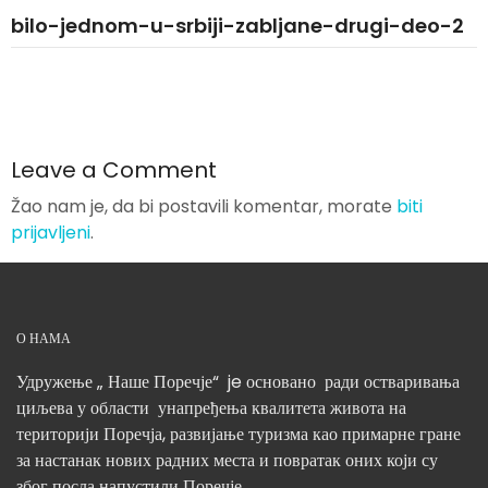
bilo-jednom-u-srbiji-zabljane-drugi-deo-2
Leave a Comment
Žao nam je, da bi postavili komentar, morate
biti
prijavljeni
.
О НАМА
Удружење „ Наше Поречје“ je основано ради остваривања
циљева у области унапређења квалитета живота на
територији Поречја, развијање туризма као примарне гране
за настанак нових радних места и повратак оних који су
због посла напустили Поречје.