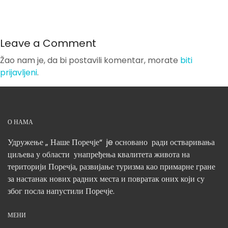
Leave a Comment
Žao nam je, da bi postavili komentar, morate
biti
prijavljeni
.
О НАМА
Удружење „ Наше Поречје“ je основано ради остваривања
циљева у области унапређења квалитета живота на
територији Поречја, развијање туризма као примарне гране
за настанак нових радних места и повратак оних који су
због посла напустили Поречје.
МЕНИ